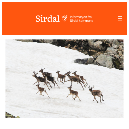
Hopp
til
innhold