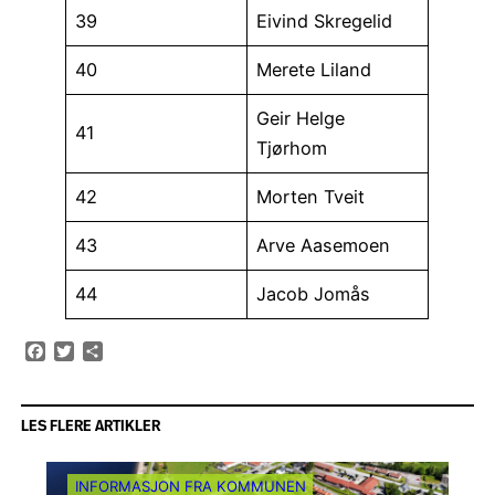
39
Eivind Skregelid
40
Merete Liland
Geir Helge
41
Tjørhom
42
Morten Tveit
43
Arve Aasemoen
44
Jacob Jomås
Facebook
Twitter
Share
LES FLERE ARTIKLER
INFORMASJON FRA KOMMUNEN