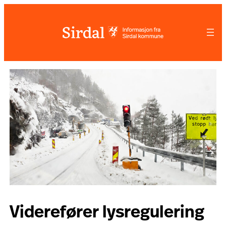
Hopp
til
innhold
Viderefører lysregulering