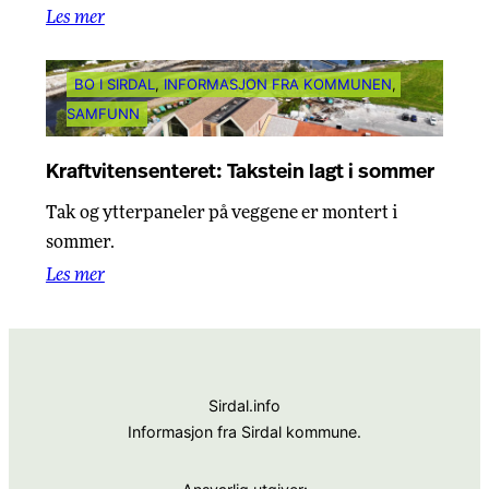
Les mer
BO I SIRDAL
, 
INFORMASJON FRA KOMMUNEN
, 
SAMFUNN
Kraftvitensenteret: Takstein lagt i sommer
Tak og ytterpaneler på veggene er montert i
sommer.
Les mer
Sirdal.info
Informasjon fra Sirdal kommune.