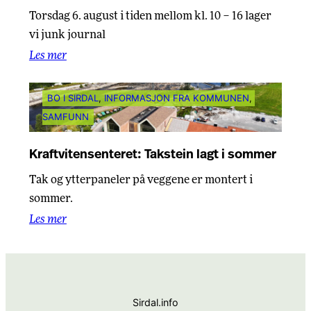
Torsdag 6. august i tiden mellom kl. 10 – 16 lager
vi junk journal
Les mer
BO I SIRDAL
, 
INFORMASJON FRA KOMMUNEN
, 
SAMFUNN
Kraftvitensenteret: Takstein lagt i sommer
Tak og ytterpaneler på veggene er montert i
sommer.
Les mer
Sirdal.info