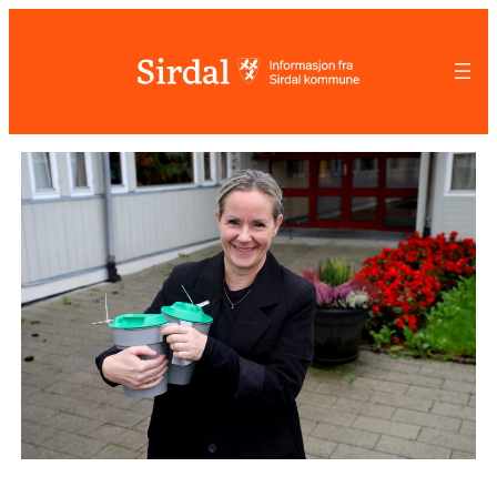
Hopp
til
innhold