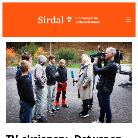
Hopp
til
innhold