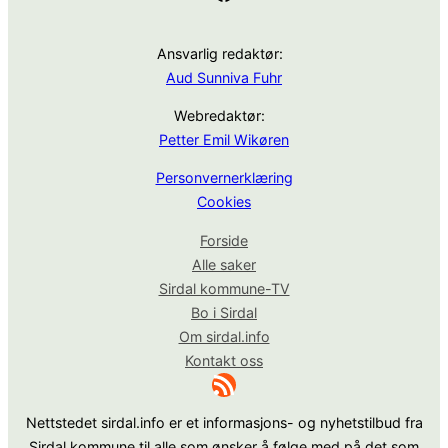
Ansvarlig redaktør:
Aud Sunniva Fuhr
Webredaktør:
Petter Emil Wikøren
Personvernerklæring
Cookies
Forside
Alle saker
Sirdal kommune-TV
Bo i Sirdal
Om sirdal.info
Kontakt oss
RSS-strøm
Nettstedet sirdal.info er et informasjons- og nyhetstilbud fra
Sirdal kommune til alle som ønsker å følge med på det som