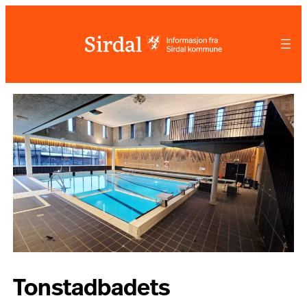
Hopp
til
innhold
Tonstadbadets