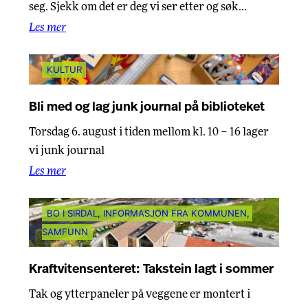
seg. Sjekk om det er deg vi ser etter og søk…
Les mer
KULTUR
Bli med og lag junk journal på biblioteket
Torsdag 6. august i tiden mellom kl. 10 – 16 lager
vi junk journal
Les mer
BO I SIRDAL
, 
INFORMASJON FRA KOMMUNEN
, 
SAMFUNN
Kraftvitensenteret: Takstein lagt i sommer
Tak og ytterpaneler på veggene er montert i