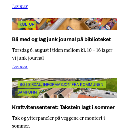
Les mer
KULTUR
Bli med og lag junk journal på biblioteket
Torsdag 6. august i tiden mellom kl. 10 – 16 lager
vi junk journal
Les mer
BO I SIRDAL
, 
INFORMASJON FRA KOMMUNEN
, 
SAMFUNN
Kraftvitensenteret: Takstein lagt i sommer
Tak og ytterpaneler på veggene er montert i
sommer.