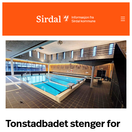
Hopp
til
innhold
Tonstadbadet stenger for