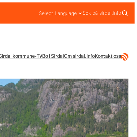
Søk på sirdal.info
RSS-str
Sirdal kommune-TV
Bo i Sirdal
Om sirdal.info
Kontakt oss