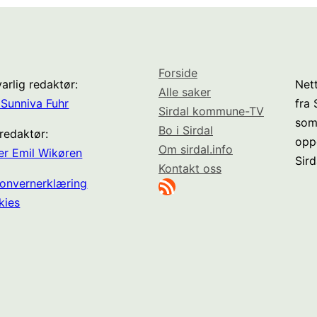
Forside
arlig redaktør:
Nett
Alle saker
Sunniva Fuhr
fra
Sirdal kommune-TV
som
Bo i Sirdal
redaktør:
opp
Om sirdal.info
er Emil Wikøren
Sird
Kontakt oss
RSS-strøm
onvernerklæring
kies