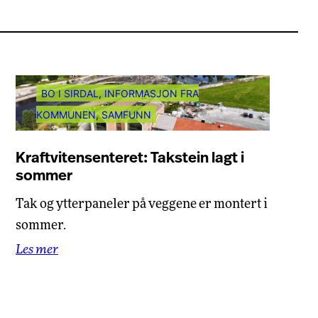
BO I SIRDAL
, 
INFORMASJON FRA
KOMMUNEN
, 
SAMFUNN
Kraftvitensenteret: Takstein lagt i
sommer
Tak og ytterpaneler på veggene er montert i
sommer.
Les mer