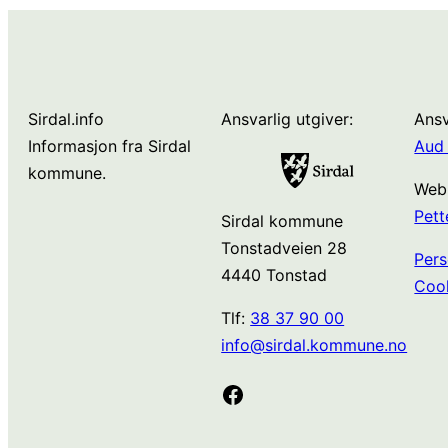
Sirdal.info
Ansvarlig utgiver:
Ansv
Informasjon fra Sirdal
Aud 
kommune.
Web
Pett
Sirdal kommune
Tonstadveien 28
Pers
4440 Tonstad
Coo
Tlf:
38 37 90 00
info@sirdal.kommune.no
Facebook