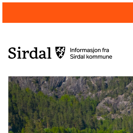
Hopp
til
innhold