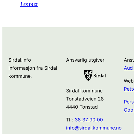
Les mer
Sirdal.info
Ansvarlig utgiver:
Ansv
Informasjon fra Sirdal
Aud 
kommune.
Web
Pett
Sirdal kommune
Tonstadveien 28
Pers
4440 Tonstad
Coo
Tlf:
38 37 90 00
info@sirdal.kommune.no