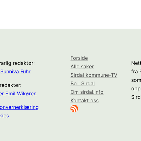
Forside
arlig redaktør:
Nett
Alle saker
Sunniva Fuhr
fra
Sirdal kommune-TV
som
Bo i Sirdal
redaktør:
opp
Om sirdal.info
er Emil Wikøren
Sird
Kontakt oss
RSS-strøm
onvernerklæring
kies