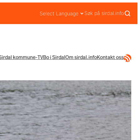
Søk på sirdal.info
RSS-str
Sirdal kommune-TV
Bo i Sirdal
Om sirdal.info
Kontakt oss