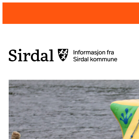
Hopp
til
innhold