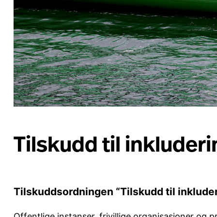
Tilskudd til inkluder
Tilskuddsordningen
“Tilskudd til inklude
Offentlige instanser, frivillige organisasjoner og 