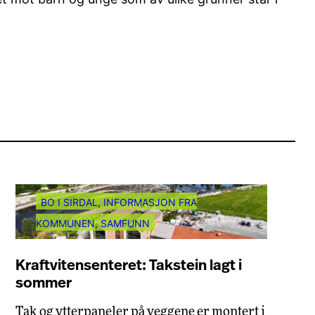
BO I SIRDAL
, 
INFORMASJON FRA
KOMMUNEN
, 
SAMFUNN
Kraftvitensenteret: Takstein lagt i
sommer
Tak og ytterpaneler på veggene er montert i