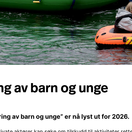
ing av barn og unge
ring av barn og unge” er nå lyst ut for 2026.
private aktører kan søke om tilskudd til aktiviteter re