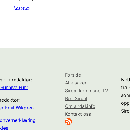
Les mer
Forside
arlig redaktør:
Nett
Alle saker
Sunniva Fuhr
fra
Sirdal kommune-TV
som
Bo i Sirdal
redaktør:
opp
Om sirdal.info
er Emil Wikøren
Sird
Kontakt oss
RSS-strøm
onvernerklæring
kies