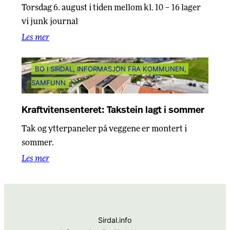
Torsdag 6. august i tiden mellom kl. 10 – 16 lager
vi junk journal
Les mer
BO I SIRDAL
, 
INFORMASJON FRA KOMMUNEN
, 
SAMFUNN
Kraftvitensenteret: Takstein lagt i sommer
Tak og ytterpaneler på veggene er montert i
sommer.
Les mer
Sirdal.info