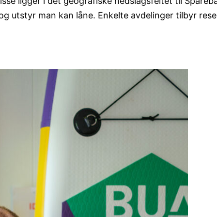
sse ligger i det geografiske nedslagsfeltet til Spare
og utstyr man kan låne. Enkelte avdelinger tilbyr res