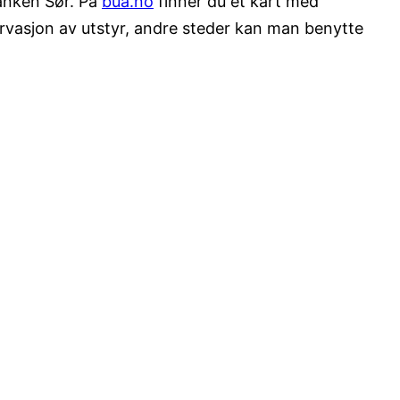
banken Sør. På
bua.no
finner du et kart med
ervasjon av utstyr, andre steder kan man benytte