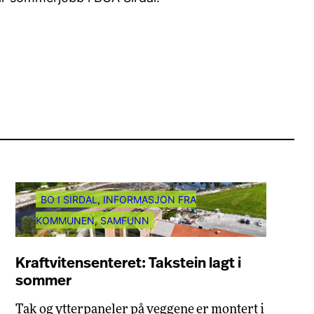
BO I SIRDAL
, 
INFORMASJON FRA
KOMMUNEN
, 
SAMFUNN
Kraftvitensenteret: Takstein lagt i
sommer
Tak og ytterpaneler på veggene er montert i