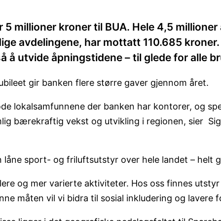
 millioner kroner til BUA. Hele 4,5 millioner 
ge avdelingene, har mottatt 110.685 kroner. Pe
å å utvide åpningstidene – til glede for alle
ubileet gir banken flere større gaver gjennom året.
gode lokalsamfunnene der banken har kontorer, og spesi
ig bærekraftig vekst og utvikling i regionen, sier Sig
låne sport- og friluftsutstyr over hele landet – helt g
re og mer varierte aktiviteter. Hos oss finnes utstyr ti
e måten vil vi bidra til sosial inkludering og lavere f