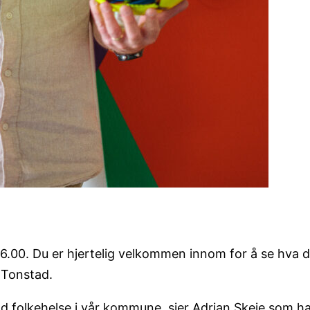
.00. Du er hjertelig velkommen innom for å se hva du 
å Tonstad.
 god folkehelse i vår kommune, sier Adrian Skeie som 