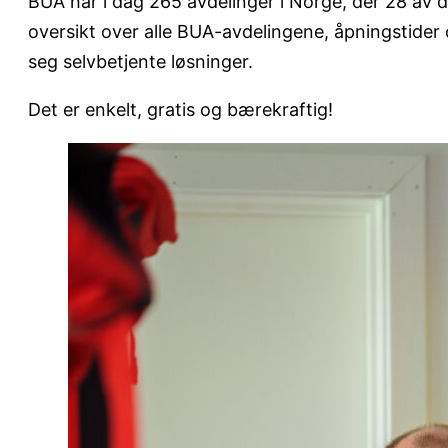
BUA har i dag 265 avdelinger i Norge, der 28 av di
oversikt over alle BUA-avdelingene, åpningstider 
seg selvbetjente løsninger.
Det er enkelt, gratis og bærekraftig!