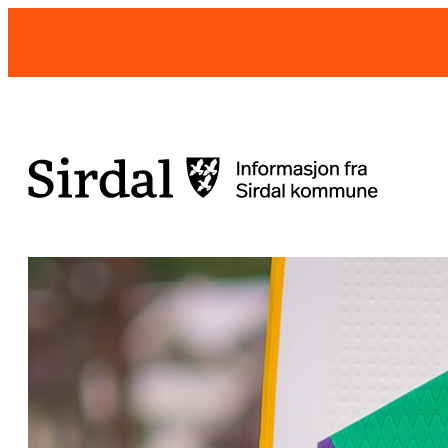
Hopp
til
innhold