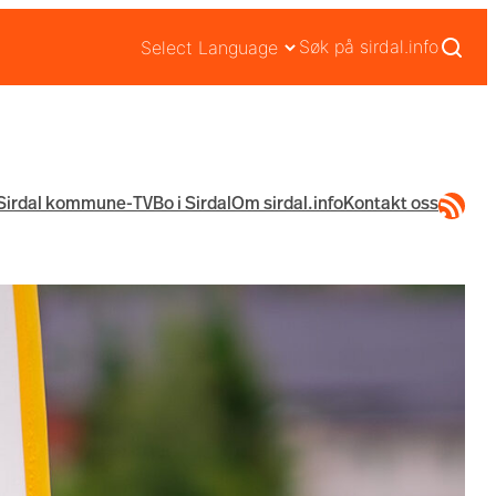
Søk på sirdal.info
RSS-str
Sirdal kommune-TV
Bo i Sirdal
Om sirdal.info
Kontakt oss