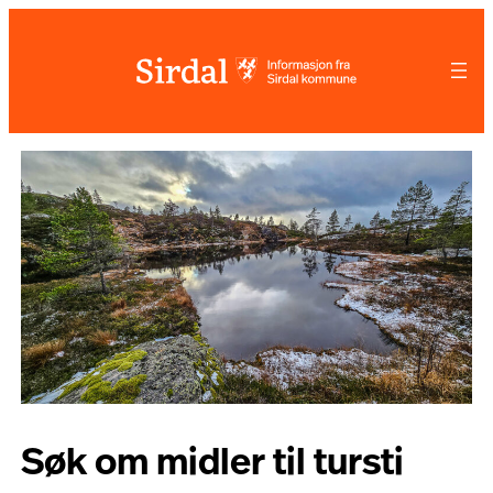
Hopp
til
innhold
Søk om midler til tursti