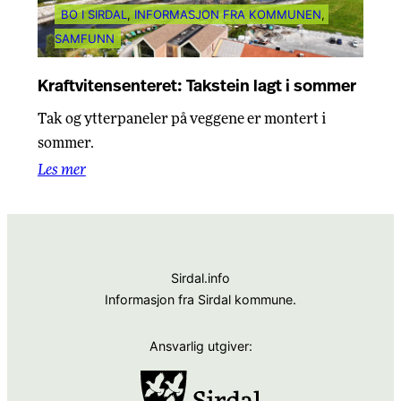
BO I SIRDAL
, 
INFORMASJON FRA KOMMUNEN
, 
SAMFUNN
Kraftvitensenteret: Takstein lagt i sommer
Tak og ytterpaneler på veggene er montert i
sommer.
Les mer
Sirdal.info
Informasjon fra Sirdal kommune.
Ansvarlig utgiver: