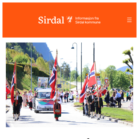
Hopp
til
innhold