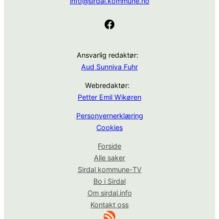
info@sirdal.kommune.no
Facebook
Ansvarlig redaktør:
Aud Sunniva Fuhr
Webredaktør:
Petter Emil Wikøren
Personvernerklæring
Cookies
Forside
Alle saker
Sirdal kommune-TV
Bo i Sirdal
Om sirdal.info
Kontakt oss
RSS-strøm