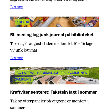
Les mer
KULTUR
Bli med og lag junk journal på biblioteket
Torsdag 6. august i tiden mellom kl. 10 – 16 lager
vi junk journal
Les mer
BO I SIRDAL
, 
INFORMASJON FRA KOMMUNEN
, 
SAMFUNN
Kraftvitensenteret: Takstein lagt i sommer
Tak og ytterpaneler på veggene er montert i
sommer.