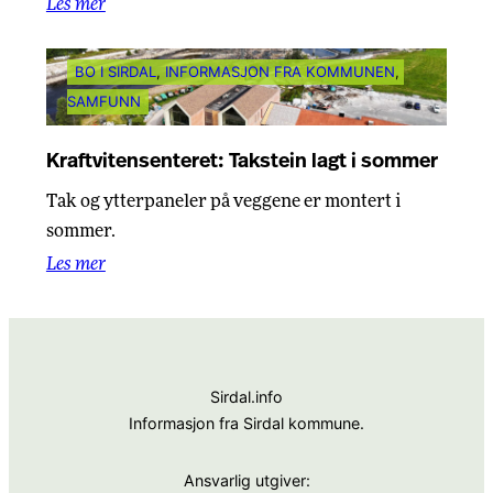
Les mer
BO I SIRDAL
, 
INFORMASJON FRA KOMMUNEN
, 
SAMFUNN
Kraftvitensenteret: Takstein lagt i sommer
Tak og ytterpaneler på veggene er montert i
sommer.
Les mer
Sirdal.info
Informasjon fra Sirdal kommune.
Ansvarlig utgiver: