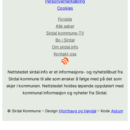
Personvernerklæring
Cookies
Forside
Alle saker
Sirdal kommune-TV
Bo i Sirdal
Om sirdal.info
Kontakt oss
RSS-strøm
Nettstedet sirdal.info er et informasjons- og nyhetstilbud fra
Sirdal kommune til alle som ønsker å følge med på det som
skjer i kommunen. Nettstedet holdes løpende oppdatert med
kommunal informasjon og nyheter fra Sirdal.
© Sirdal Kommune – Design
Hjorthaug og Høydal
– Kode
Aptum