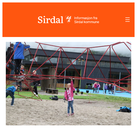
Hopp
til
innhold