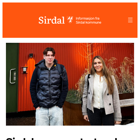
Hopp
til
innhold