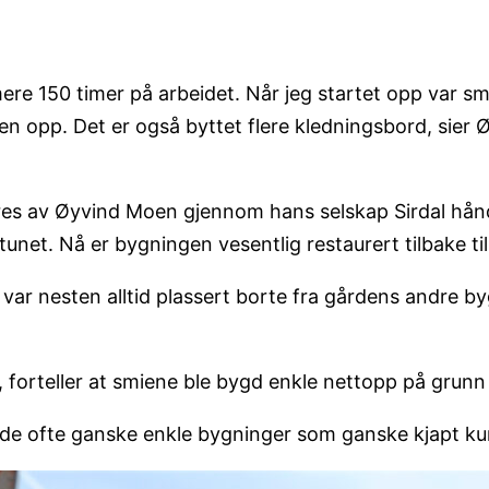
mere 150 timer på arbeidet. Når jeg startet opp var 
en opp. Det er også byttet flere kledningsbord, sier
res av Øyvind Moen gjennom hans selskap Sirdal hånd
etunet. Nå er bygningen vesentlig restaurert tilbake til
 var nesten alltid plassert borte fra gårdens andre by
 forteller at smiene ble bygd enkle nettopp på grunn
er de ofte ganske enkle bygninger som ganske kjapt k