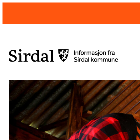
Hopp
til
innhold