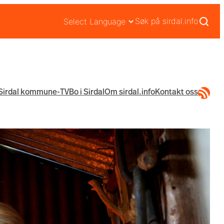
Søk på sirdal.info
RSS-str
Sirdal kommune-TV
Bo i Sirdal
Om sirdal.info
Kontakt oss