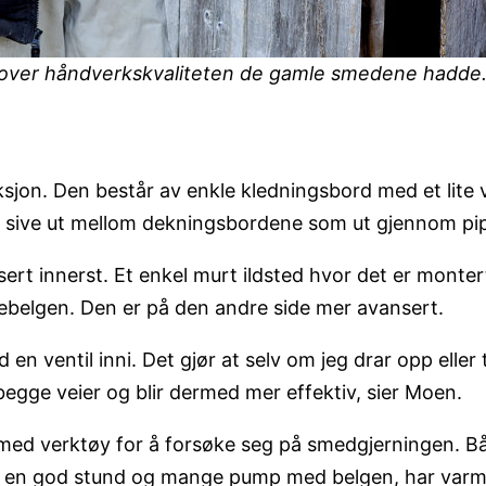
over håndverkskvaliteten de gamle smedene hadde. 
jon. Den består av enkle kledningsbord med et lite vi
t sive ut mellom dekningsbordene som ut gjennom pi
t innerst. Et enkel murt ildsted hvor det er montert 
åsebelgen. Den er på den andre side mer avansert.
 ventil inni. Det gjør at selv om jeg drar opp eller 
egge veier og blir dermed mer effektiv, sier Moen.
ed verktøy for å forsøke seg på smedgjerningen. Bålet
tter en god stund og mange pump med belgen, har va