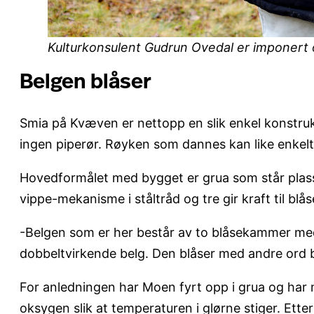
Kulturkonsulent Gudrun Ovedal er imponert 
Belgen blåser
Smia på Kvæven er nettopp en slik enkel konstruks
ingen piperør. Røyken som dannes kan like enkel
Hovedformålet med bygget er grua som står plasser
vippe-mekanisme i ståltråd og tre gir kraft til bl
-Belgen som er her består av to blåsekammer med en
dobbeltvirkende belg. Den blåser med andre ord b
For anledningen har Moen fyrt opp i grua og har m
oksygen slik at temperaturen i glørne stiger. E