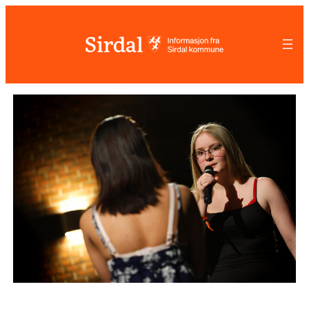
Hopp
til
innhold