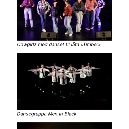
Cowgirlz med danset til låta «Timber»
Dansegruppa Men in Black