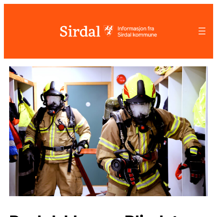
Hopp
til
innhold