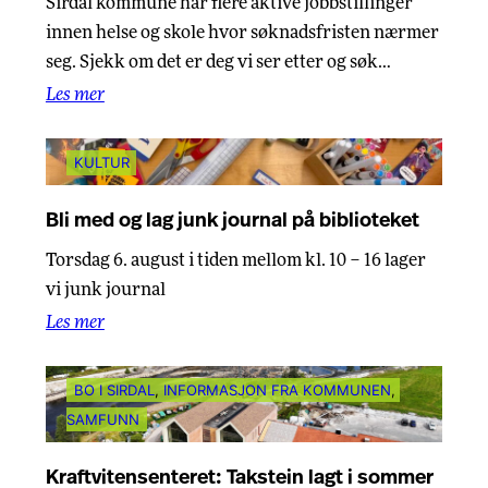
Sirdal kommune har flere aktive jobbstillinger
innen helse og skole hvor søknadsfristen nærmer
seg. Sjekk om det er deg vi ser etter og søk…
Les mer
KULTUR
Bli med og lag junk journal på biblioteket
Torsdag 6. august i tiden mellom kl. 10 – 16 lager
vi junk journal
Les mer
BO I SIRDAL
, 
INFORMASJON FRA KOMMUNEN
, 
SAMFUNN
Kraftvitensenteret: Takstein lagt i sommer