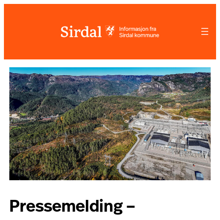
Hopp
til
innhold
Pressemelding –