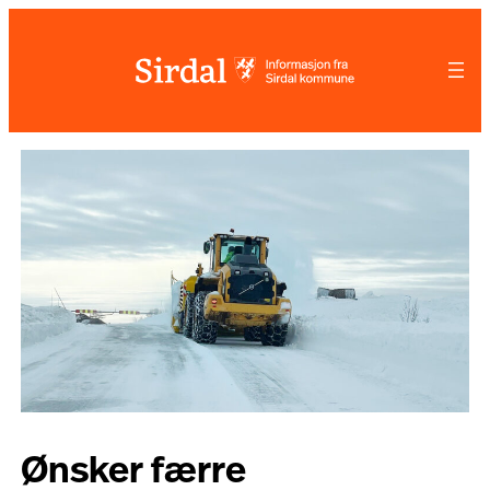
Hopp
til
innhold
Ønsker færre