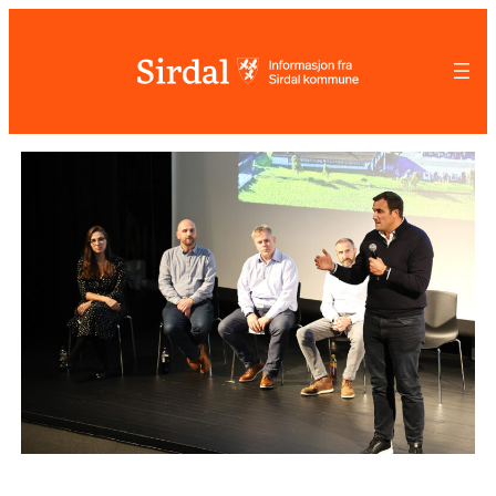
Hopp
til
innhold