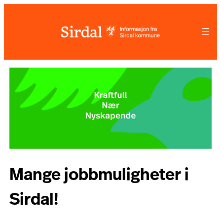
Hopp
til
innhold
Mange jobbmuligheter i
Sirdal!