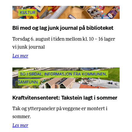
KULTUR
Bli med og lag junk journal på biblioteket
Torsdag 6. august i tiden mellom kl. 10 – 16 lager
vi junk journal
Les mer
BO I SIRDAL
, 
INFORMASJON FRA KOMMUNEN
, 
SAMFUNN
Kraftvitensenteret: Takstein lagt i sommer
Tak og ytterpaneler på veggene er montert i
sommer.
Les mer