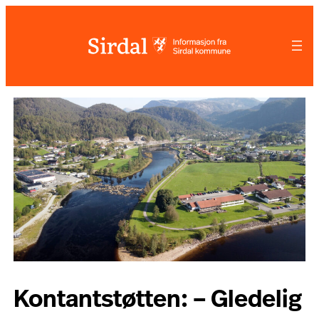
Hopp
til
innhold
Kontantstøtten: – Gledelig