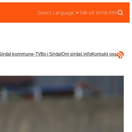
Søk på sirdal.info
RSS-str
Sirdal kommune-TV
Bo i Sirdal
Om sirdal.info
Kontakt oss