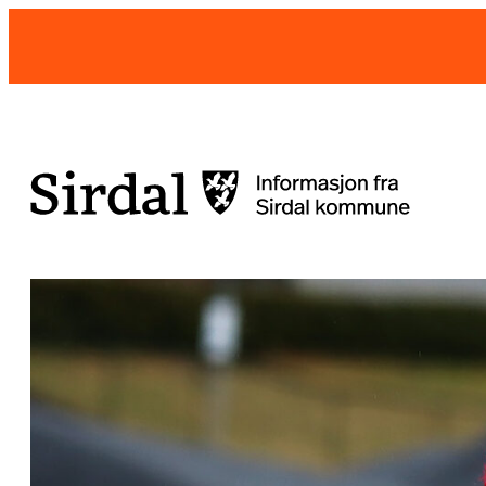
Hopp
til
innhold