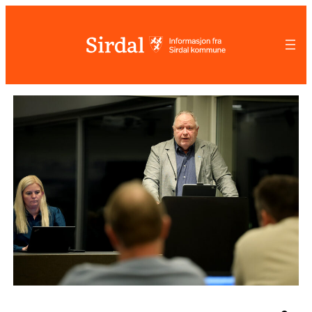
Hopp
til
innhold