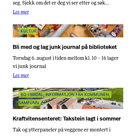
seg. Sjekk om det er deg vi ser etter og søk…
Les mer
KULTUR
Bli med og lag junk journal på biblioteket
Torsdag 6. august i tiden mellom kl. 10 – 16 lager
vi junk journal
Les mer
BO I SIRDAL
, 
INFORMASJON FRA KOMMUNEN
, 
SAMFUNN
Kraftvitensenteret: Takstein lagt i sommer
Tak og ytterpaneler på veggene er montert i