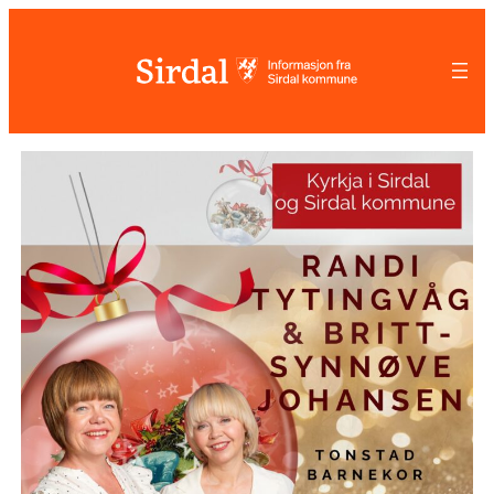
Hopp
til
innhold