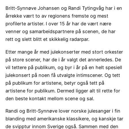
Britt-Synnøve Johansen og Randi Tytingvåg har i en
årrekke vært to av regionens fremste og mest
profilerte artister. I over 15 år har de vært nære
venner og samarbeidspartnere på scenen, de har
rett og slett blitt et skikkelig radarpar.
Etter mange år med julekonserter med stort orkester
på store scener, har de i år valgt det annerledes. De
vil tettere på publikum, og byr i år på en helt spesiell
julekonsert på noen få utvalgte intimscener. Og tett
på publikum for artistene, betyr også tett på
artistene for publikum. Dermed ligger alt til rette for
den beste kontakt mellom scene og sal.
Randi og Britt-Synnøve lover norske julesanger i fin
blanding med amerikanske klassikere, og kanskje tar
de svipptur innom Sverige også. Sammen med den