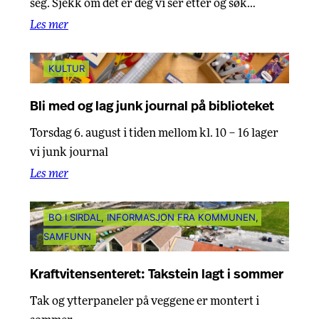
seg. Sjekk om det er deg vi ser etter og søk…
Les mer
KULTUR
Bli med og lag junk journal på biblioteket
Torsdag 6. august i tiden mellom kl. 10 – 16 lager
vi junk journal
Les mer
BO I SIRDAL
, 
INFORMASJON FRA KOMMUNEN
, 
SAMFUNN
Kraftvitensenteret: Takstein lagt i sommer
Tak og ytterpaneler på veggene er montert i