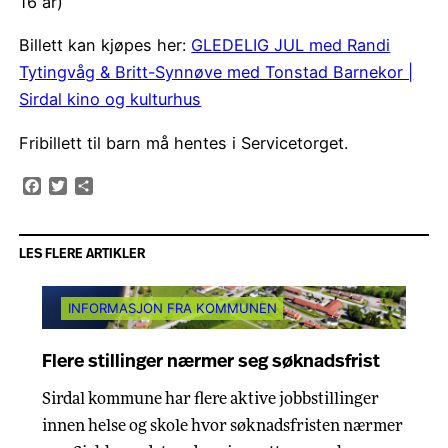
16 år)
Billett kan kjøpes her:
GLEDELIG JUL med Randi
Tytingvåg & Britt-Synnøve med Tonstad Barnekor |
Sirdal kino og kulturhus
Fribillett til barn må hentes i Servicetorget.
Facebook
Twitter
Share
LES FLERE ARTIKLER
INFORMASJON FRA KOMMUNEN
Flere stillinger nærmer seg søknadsfrist
Sirdal kommune har flere aktive jobbstillinger
innen helse og skole hvor søknadsfristen nærmer