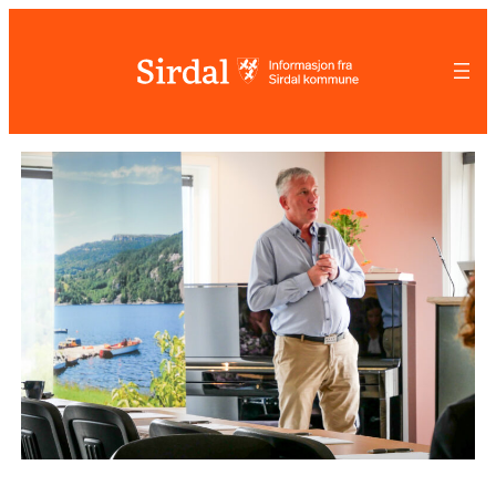
Hopp
til
innhold