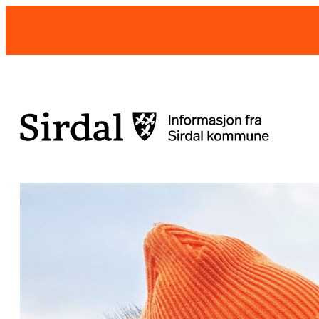
Hopp
til
innhold