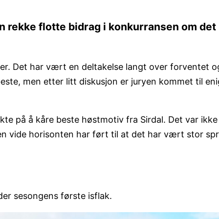
n rekke flotte bidrag i konkurransen om det 
lder. Det har vært en deltakelse langt over forventet 
este, men etter litt diskusjon er juryen kommet til e
te på å kåre beste høstmotiv fra Sirdal. Det var ikk
ide horisonten har ført til at det har vært stor spred
er sesongens første isflak.