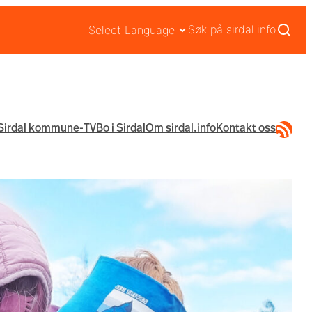
Søk på sirdal.info
RSS-str
Sirdal kommune-TV
Bo i Sirdal
Om sirdal.info
Kontakt oss