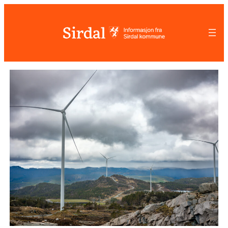
Hopp
til
innhold