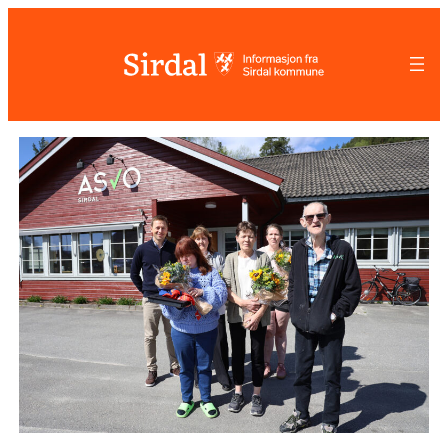
Hopp
til
innhold