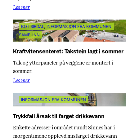
Les mer
BO I SIRDAL
, 
INFORMASJON FRA KOMMUNEN
, 
SAMFUNN
Kraftvitensenteret: Takstein lagt i sommer
Tak og ytterpaneler på veggene er montert i
sommer.
Les mer
INFORMASJON FRA KOMMUNEN
Trykkfall årsak til farget drikkevann
Enkelte adresser i området rundt Sinnes har i
morgentimene opplevd misfarget drikkevann