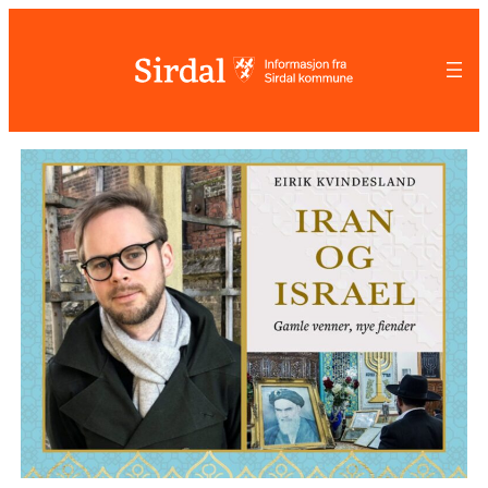
Hopp
til
innhold