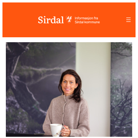
Hopp
til
innhold