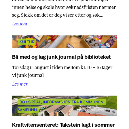
Sirdal kommune har flere aktive jobbstillinger
innen helse og skole hvor søknadsfristen nærmer
seg. Sjekk om det er deg vi ser etter og søk…
Les mer
KULTUR
Bli med og lag junk journal på biblioteket
Torsdag 6. august i tiden mellom kl. 10 – 16 lager
vi junk journal
Les mer
BO I SIRDAL
, 
INFORMASJON FRA KOMMUNEN
, 
SAMFUNN
Kraftvitensenteret: Takstein lagt i sommer