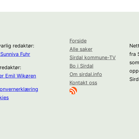
Forside
arlig redaktør:
Nett
Alle saker
Sunniva Fuhr
fra
Sirdal kommune-TV
som
Bo i Sirdal
redaktør:
opp
Om sirdal.info
er Emil Wikøren
Sird
Kontakt oss
RSS-strøm
onvernerklæring
kies