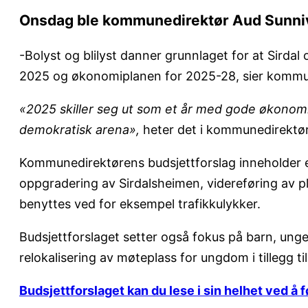
Onsdag ble kommunedirektør Aud Sunniva 
-Bolyst og blilyst danner grunnlaget for at Sirdal 
2025 og økonomiplanen for 2025-28, sier kommune
«2025 skiller seg ut som et år med gode økonomi
demokratisk arena»,
heter det i kommunedirektøre
Kommunedirektørens budsjettforslag inneholder en
oppgradering av Sirdalsheimen, videreføring av p
benyttes ved for eksempel trafikkulykker.
Budsjettforslaget setter også fokus på barn, un
relokalisering av møteplass for ungdom i tillegg t
Budsjettforslaget kan du lese i sin helhet ved å f