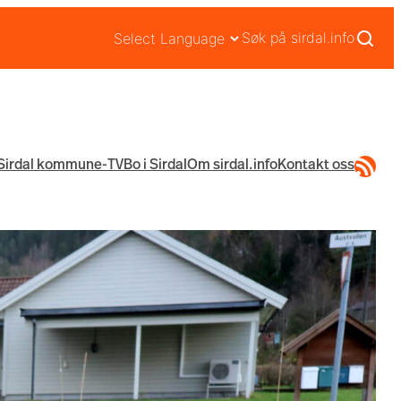
Søk på sirdal.info
RSS-str
Sirdal kommune-TV
Bo i Sirdal
Om sirdal.info
Kontakt oss