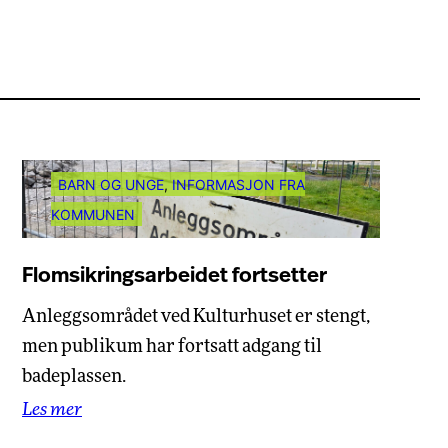
BARN OG UNGE
, 
INFORMASJON FRA
KOMMUNEN
Flomsikringsarbeidet fortsetter
Anleggsområdet ved Kulturhuset er stengt,
men publikum har fortsatt adgang til
badeplassen.
Les mer