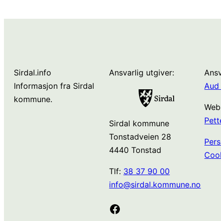
Sirdal.info
Ansvarlig utgiver:
Ansv
Informasjon fra Sirdal
Aud 
kommune.
Web
Pett
Sirdal kommune
Tonstadveien 28
Pers
4440 Tonstad
Coo
Tlf:
38 37 90 00
info@sirdal.kommune.no
Facebook