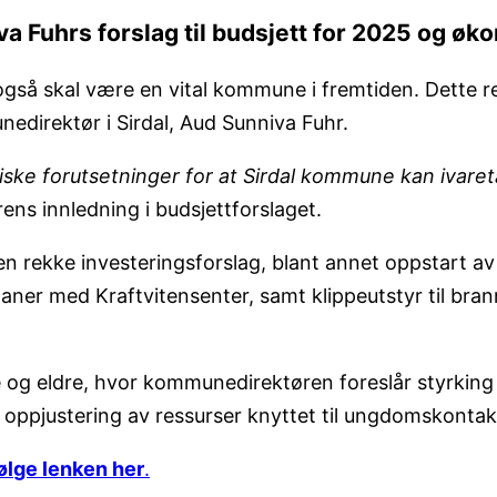
Fuhrs forslag til budsjett for 2025 og øko
også skal være en vital kommune i fremtiden. Dette refl
direktør i Sirdal, Aud Sunniva Fuhr.
ske forutsetninger for at Sirdal kommune kan ivaret
ns innledning i budsjettforslaget.
 rekke investeringsforslag, blant annet oppstart av
laner med Kraftvitensenter, samt klippeutstyr til br
ge og eldre, hvor kommunedirektøren foreslår styrki
il oppjustering av ressurser knyttet til ungdomskonta
øl
ge lenken her
.