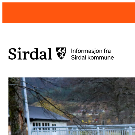
Hopp
til
innhold