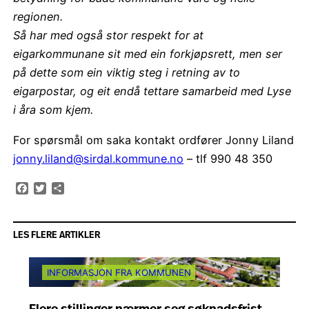
regionen.
Så har med også stor respekt for at
eigarkommunane sit med ein forkjøpsrett, men ser
på dette som ein viktig steg i retning av to
eigarpostar, og eit endå tettare samarbeid med Lyse
i åra som kjem.
For spørsmål om saka kontakt ordfører Jonny Liland
jonny.liland@sirdal.kommune.no
– tlf 990 48 350
Facebook
Twitter
Share
LES FLERE ARTIKLER
INFORMASJON FRA KOMMUNEN