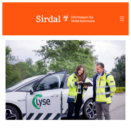
Hopp
til
innhold