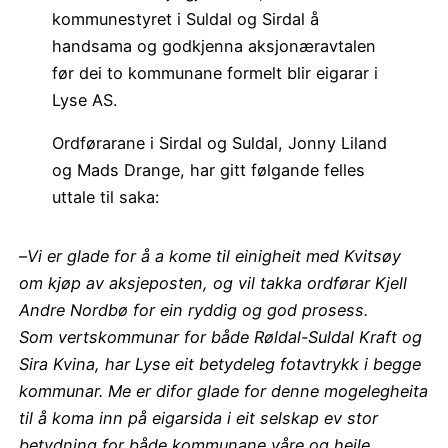
kommunestyret i Suldal og Sirdal å
handsama og godkjenna aksjonæravtalen
før dei to kommunane formelt blir eigarar i
Lyse AS.
Ordførarane i Sirdal og Suldal, Jonny Liland
og Mads Drange, har gitt følgande felles
uttale til saka:
–
Vi er glade for å a kome til einigheit med Kvitsøy
om kjøp av aksjeposten, og vil takka ordførar Kjell
Andre Nordbø for ein ryddig og god prosess.
Som vertskommunar for både Røldal-Suldal Kraft og
Sira Kvina, har Lyse eit betydeleg fotavtrykk i begge
kommunar. Me er difor glade for denne mogelegheita
til å koma inn på eigarsida i eit selskap ev stor
betydning for både kommunane våre og heile