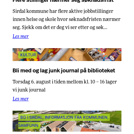
Flere stillinger nærmer seg søknadsfrist
Sirdal kommune har flere aktive jobbstillinger
innen helse og skole hvor søknadsfristen nærmer
seg. Sjekk om det er deg vi ser etter og søk…
Les mer
KULTUR
Bli med og lag junk journal på biblioteket
Torsdag 6. august i tiden mellom kl. 10 – 16 lager
vi junk journal
Les mer
BO I SIRDAL
, 
INFORMASJON FRA KOMMUNEN
, 
SAMFUNN