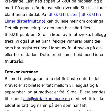
krevjande. Last ned appen StikkUt på mobilen og bli
med. På appen får du oversikt over alle Stikk-Ut turar
blant anna i Sirdal. På
Stikk UT! Lister | Stikk UT! i
Lister (listerfriluft.no)
kan du lese meir om ordninga .
Det blir premiering av den som har nådd flest
StikkUt punkter i Sirdal i løpet av friluftsveka. I tillegg
trekk vi også ut eit par tilfeldige vinnarar blant dei
som har registrert seg i løpet av friluftsveka på ein
eller fleire stadar. Dette er eit samarbeid med Lister
friluftsråd.
Fotokonkurranse
Bli med i tevlinga om å ta det flottaste naturbildet.
Kravet er at biletet er tatt mellom 31. august og 8.
september og at motivet er frå Sirdal. Bileta sendes
til e-post
ash@sirdal.kommune.no
med evt. tittel, kor
bildet er tatt og namn på den som har tatt