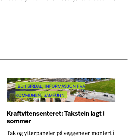
BO I SIRDAL
, 
INFORMASJON FRA
KOMMUNEN
, 
SAMFUNN
Kraftvitensenteret: Takstein lagt i
sommer
Tak og ytterpaneler på veggene er montert i