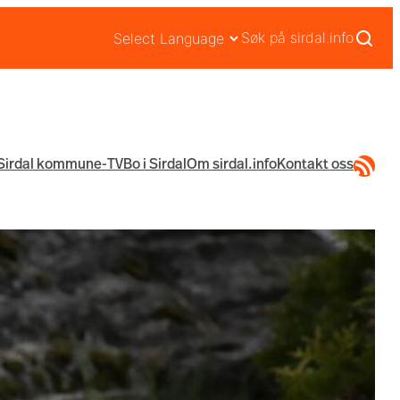
Søk på sirdal.info
RSS-str
Sirdal kommune-TV
Bo i Sirdal
Om sirdal.info
Kontakt oss