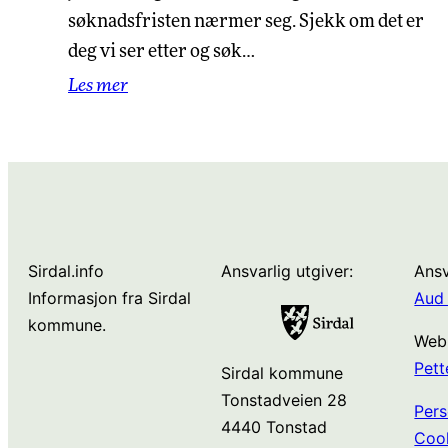
søknadsfristen nærmer seg. Sjekk om det er
deg vi ser etter og søk…
Les mer
Sirdal.info
Ansvarlig utgiver:
Ansv
Informasjon fra Sirdal
Aud 
kommune.
Web
Pett
Sirdal kommune
Tonstadveien 28
Pers
4440 Tonstad
Coo