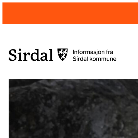
Hopp
til
innhold