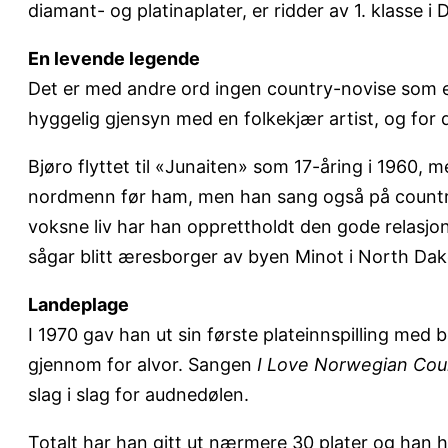
diamant- og platinaplater, er ridder av 1. klasse 
En levende legende
Det er med andre ord ingen country-novise som 
hyggelig gjensyn med en folkekjær artist, og for d
Bjøro flyttet til «Junaiten» som 17-åring i 1960,
nordmenn før ham, men han sang også på country
voksne liv har han opprettholdt den gode relasjone
sågar blitt æresborger av byen Minot i North Da
Landeplage
I 1970 gav han ut sin første plateinnspilling med
gjennom for alvor. Sangen
I Love Norwegian Cou
slag i slag for audnedølen.
Totalt har han gitt ut nærmere 30 plater og han 