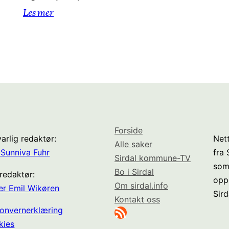
Les mer
Forside
arlig redaktør:
Nett
Alle saker
Sunniva Fuhr
fra
Sirdal kommune-TV
som
Bo i Sirdal
redaktør:
opp
Om sirdal.info
er Emil Wikøren
Sird
Kontakt oss
RSS-strøm
onvernerklæring
kies