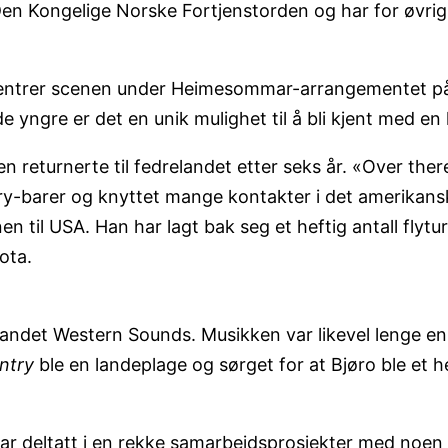
i Den Kongelige Norske Fortjenstorden og har for øvri
entrer scenen under Heimesommar-arrangementet på 
e yngre er det en unik mulighet til å bli kjent med e
 men returnerte til fedrelandet etter seks år. «Over 
-barer og knyttet mange kontakter i det amerikansk
n til USA. Han har lagt bak seg et heftig antall flytu
kota.
 bandet Western Sounds. Musikken var likevel lenge en 
ntry
ble en landeplage og sørget for at Bjøro ble et h
har deltatt i en rekke samarbeidsprosjekter med noen