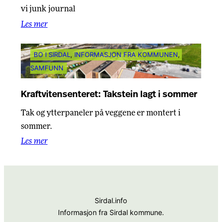
vi junk journal
Les mer
BO I SIRDAL
, 
INFORMASJON FRA KOMMUNEN
, 
SAMFUNN
Kraftvitensenteret: Takstein lagt i sommer
Tak og ytterpaneler på veggene er montert i
sommer.
Les mer
Sirdal.info
Informasjon fra Sirdal kommune.