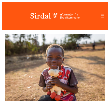
Hopp
til
innhold