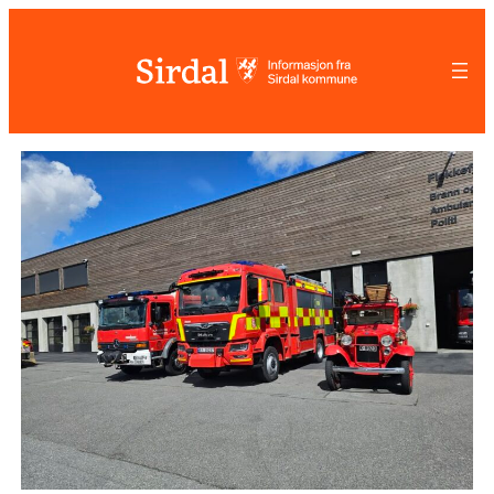
Hopp
til
innhold