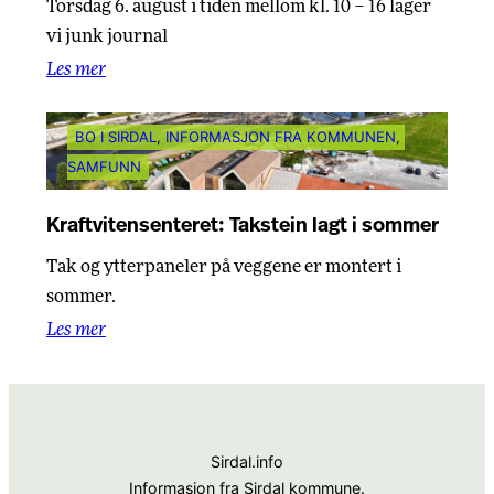
Torsdag 6. august i tiden mellom kl. 10 – 16 lager
vi junk journal
Les mer
BO I SIRDAL
, 
INFORMASJON FRA KOMMUNEN
, 
SAMFUNN
Kraftvitensenteret: Takstein lagt i sommer
Tak og ytterpaneler på veggene er montert i
sommer.
Les mer
Sirdal.info
Informasjon fra Sirdal kommune.