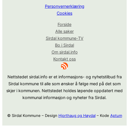
Personvernerklæring
Cookies
Forside
Alle saker
Sirdal kommune-TV
Bo i Sirdal
Om sirdal.info
Kontakt oss
RSS-strøm
Nettstedet sirdal.info er et informasjons- og nyhetstilbud fra
Sirdal kommune til alle som ønsker å følge med på det som
skjer i kommunen. Nettstedet holdes løpende oppdatert med
kommunal informasjon og nyheter fra Sirdal.
© Sirdal Kommune – Design
Hjorthaug og Høydal
– Kode
Aptum