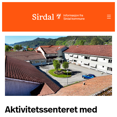
Hopp
til
innhold
Aktivitetssenteret med