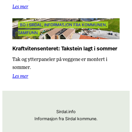
Les mer
BO I SIRDAL
, 
INFORMASJON FRA KOMMUNEN
, 
SAMFUNN
Kraftvitensenteret: Takstein lagt i sommer
Tak og ytterpaneler på veggene er montert i
sommer.
Les mer
Sirdal.info
Informasjon fra Sirdal kommune.